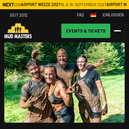
NEXT:
R 2026
AIRPORT WEEZE 2027
18. & 19. SEPTEMBER 2027
AIRPORT WEEZE
1
SEIT 2012
FAQ
EINLOGGEN
EVENTS & TICKETS