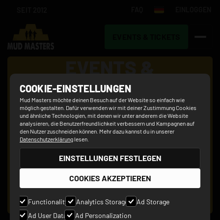
SEIT 2012
FAQ
EINLOGGEN
EVENTS & TICKETS
EVENTS &
TICKETS
COOKIE-EINSTELLUNGEN
Mud Masters möchte deinen Besuch auf der Website so einfach wie
möglich gestalten. Dafür verwenden wir mit deiner Zustimmung Cookies
und ähnliche Technologien, mit denen wir unter anderem die Website
analysieren, die Benutzerfreundlichkeit verbessern und Kampagnen auf
den Nutzer zuschneiden können. Mehr dazu kannst du in unserer
Datenschutzerklärung
lesen.
EINSTELLUNGEN FESTLEGEN
COOKIES AKZEPTIEREN
Functionality
Analytics Storage
Ad Storage
Ad User Data
Ad Personalization