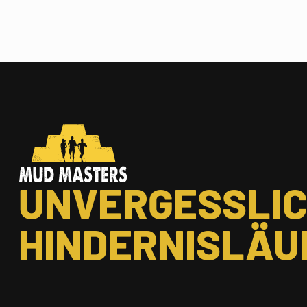
UNVERGESSLI
HINDERNISLÄU