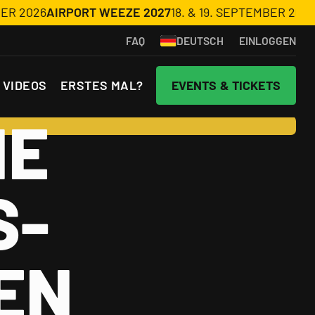
2026
AIRPORT WEEZE 2027
18. & 19. SEPTEMBER 2027
AIR
DEUTSCH
FAQ
EINLOGGEN
 VIDEOS
ERSTES MAL?
EVENTS & TICKETS
NE
S­
EN