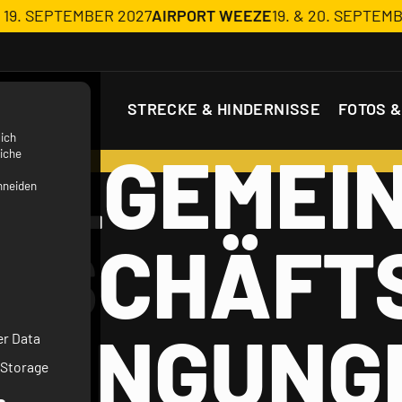
9. SEPTEMBER 2027
AIRPORT WEEZE
19. & 20. SEPTEMBER 
STRECKE & HINDERNISSE
FOTOS &
ich
LLGEMEI
iche
hneiden
ESCHÄFT
EDINGUNG
er Data
 Storage