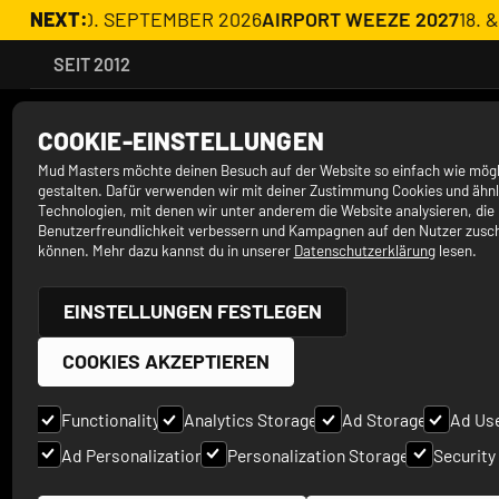
19. & 20. SEPTEMBER 2026
NEXT:
AIRPORT WEEZE 2027
18. & 1
SEIT 2012
COOKIE-EINSTELLUNGEN
Mud Masters möchte deinen Besuch auf der Website so einfach wie mögl
A
gestalten. Dafür verwenden wir mit deiner Zustimmung Cookies und ähnl
Technologien, mit denen wir unter anderem die Website analysieren, die
Benutzerfreundlichkeit verbessern und Kampagnen auf den Nutzer zusc
können. Mehr dazu kannst du in unserer
Datenschutzerklärung
lesen.
G
EINSTELLUNGEN FESTLEGEN
COOKIES AKZEPTIEREN
B
Functionality
Analytics Storage
Ad Storage
Ad Us
Ad Personalization
Personalization Storage
Security