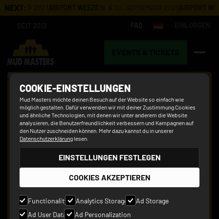
NEXT:
MBER 2027
AIRPORT WEEZE
19. & 20. SEPTEMBER 2026
AIRPORT WEEZE 20
SEIT 2012
FAQ
EINLOGGEN
EVENTS & TICKETS
FAQ
COOKIE-EINSTELLUNGEN
Mud Masters möchte deinen Besuch auf der Website so einfach wie
möglich gestalten. Dafür verwenden wir mit deiner Zustimmung Cookies
und ähnliche Technologien, mit denen wir unter anderem die Website
analysieren, die Benutzerfreundlichkeit verbessern und Kampagnen auf
den Nutzer zuschneiden können. Mehr dazu kannst du in unserer
Datenschutzerklärung
lesen.
EINSTELLUNGEN FESTLEGEN
COOKIES AKZEPTIEREN
Functionality
Analytics Storage
Ad Storage
Ad User Data
Ad Personalization