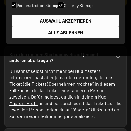
Personalization Storage
Security Storage
DIES SIND DIE 5 AM 
AUSWAHL AKZEPTIEREN
HÄUFIGSTEN GESTELLTEN 
ALLE ABLEHNEN
FRAGEN
Kann ich meinen Startnachweis auf jemand
anderen übertragen?
Du kannst selbst nicht mehr bei Mud Masters
mitmachen, hast aber jemanden gefunden, der das
Ticket (die Tickets) übernehmen möchte? In diesem
Fall kannst du das Ticket einer anderen Person
zuweisen. Dafür meldest du dich in deinem
Mud
Masters Profil
an und personalisierst das Ticket auf die
jeweilige Person, indem du auf “ändern“ klickst und es
auf den neuen Teilnehmer personalisierst.