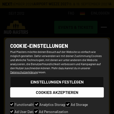
NEXT:
20. SEPTEMBER 2026
AIRPORT WEEZE 2027
18. & 19. SEPTEMBER 2027
AIR
SEIT 2012
FAQ
EINLOGGEN
EVENTS & TICKETS
KONTAKT
COOKIE-EINSTELLUNGEN
Mud Masters möchte deinen Besuch auf der Website so einfach wie
möglich gestalten. Dafür verwenden wir mit deiner Zustimmung Cookies
und ähnliche Technologien, mit denen wir unter anderem die Website
analysieren, die Benutzerfreundlichkeit verbessern und Kampagnen auf
den Nutzer zuschneiden können. Mehr dazu kannst du in unserer
Datenschutzerklärung
lesen.
EINSTELLUNGEN FESTLEGEN
COOKIES AKZEPTIEREN
Functionality
Analytics Storage
Ad Storage
Ad User Data
Ad Personalization