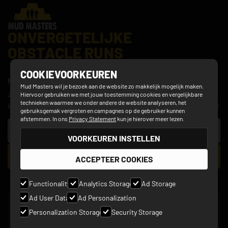
ONVERGETELIJKE
OBSTACLE RUNS
COOKIEVOORKEUREN
NIEUWSBRIEF
Mud Masters wil je bezoek aan de website zo makkelijk mogelijk maken.
Altijd als eerste op de hoogte van het laatste nieuws over
Hiervoor gebruiken we met jouw toestemming cookies en vergelijkbare
technieken waarmee we onder andere de website analyseren, het
kortingsacties, hindernisupdates, nieuwe events en meer!
gebruiksgemak vergroten en campagnes op de gebruiker kunnen
afstemmen. In ons
Privacy Statement
kun je hierover meer lezen.
VOORKEUREN INSTELLEN
ACCEPTEER COOKIES
Functionality
Analytics Storage
Ad Storage
Ad User Data
Ad Personalization
SOCIALS
Personalization Storage
Security Storage