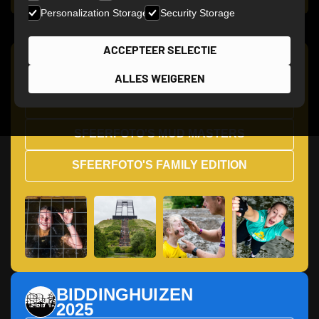
Personalization Storage
Security Storage
ACCEPTEER SELECTIE
HAARLEMMERMEER
2026
ALLES WEIGEREN
JOUW ACTIEFOTO'S
SFEERFOTO'S MUD MASTERS
SFEERFOTO'S FAMILY EDITION
BIDDINGHUIZEN
2025