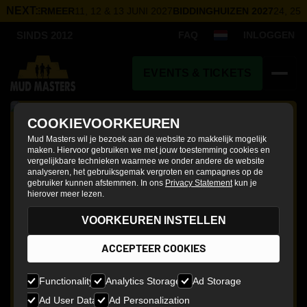
NEXT:
LEMMERMEER
11, 12 & 13 JUNI 2027
BIDDINGHUIZEN 2027
24, 25 &
FAQ
INLOGGEN
SINDS 2012
EVENTS & TICKETS
FOTO'S &
COOKIEVOORKEUREN
VIDEO'S
Mud Masters wil je bezoek aan de website zo makkelijk mogelijk
maken. Hiervoor gebruiken we met jouw toestemming cookies en
vergelijkbare technieken waarmee we onder andere de website
analyseren, het gebruiksgemak vergroten en campagnes op de
gebruiker kunnen afstemmen. In ons
Privacy Statement
kun je
hierover meer lezen.
VOORKEUREN INSTELLEN
ACCEPTEER COOKIES
Functionality
Analytics Storage
Ad Storage
Ad User Data
Ad Personalization