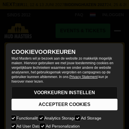
NEXT:
MERMEER
11, 12 & 13 JUNI 2027
BIDDINGHUIZEN 2027
24, 25 & 26 
FAQ
INLOGGEN
SINDS 2012
EVENTS & TICKETS
CONTACT
COOKIEVOORKEUREN
Mud Masters wil je bezoek aan de website zo makkelijk mogelijk
maken. Hiervoor gebruiken we met jouw toestemming cookies en
vergelijkbare technieken waarmee we onder andere de website
analyseren, het gebruiksgemak vergroten en campagnes op de
gebruiker kunnen afstemmen. In ons
Privacy Statement
kun je
hierover meer lezen.
VOORKEUREN INSTELLEN
ACCEPTEER COOKIES
Functionality
Analytics Storage
Ad Storage
Ad User Data
Ad Personalization