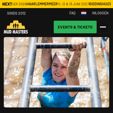
NEXT:
SEPTEMBER 2026
HAARLEMMERMEER
11, 12 & 13 JUNI 2027
BIDDINGHUIZEN 
SINDS 2012
FAQ
INLOGGEN
EVENTS & TICKETS