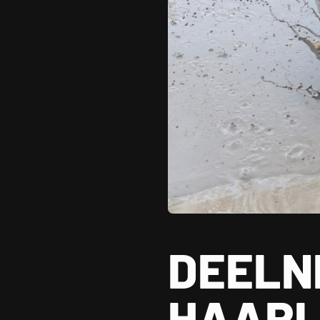
DEELN
HAARL