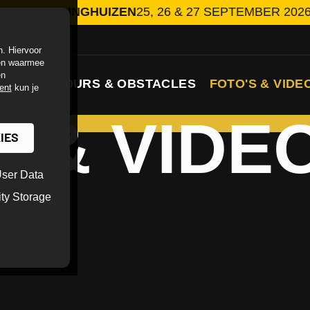
BIDDINGHUIZEN
25, 26 & 27 SEPTEMBER 2026
HAAR
. Hiervoor
ken waarmee
en
PARCOURS & OBSTACLES
FOTO'S & VIDE
ent
kun je
 & VIDE
IES
ser Data
ity Storage