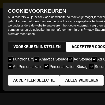
BIDDINGHUIZEN 2027
NEXT:
24, 25 & 26 SEPTEMBER 2027
COOKIEVOORKEUREN
SINDS 2012
Mud Masters wil je bezoek aan de website zo makkelijk mogelijk maken
gebruiken we met jouw toestemming cookies en vergelijkbare technie
we onder andere de website analyseren, het gebruiksgemak vergroten 
campagnes op de gebruiker kunnen afstemmen. In ons
Privacy Statem
hierover meer lezen.
FOTO'S
VOORKEUREN INSTELLEN
ACCEPTEER COOK
Functionality
Analytics Storage
Ad Storage
Ad U
Ad Personalization
Personalization Storage
Secur
ACCEPTEER SELECTIE
ALLES WEIGEREN