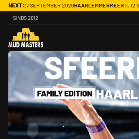
7 SEPTEMBER 2026
NEXT:
HAARLEMMERMEER
11, 12 & 13 JUNI 202
SINDS 2012
SFEER
HAARL