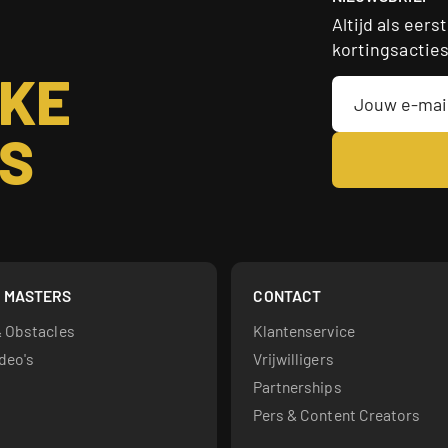
Altijd als eer
kortingsactie
JKE
S
 MASTERS
CONTACT
& Obstacles
Klantenservice
ideo's
Vrijwilligers
Partnerships
Pers & Content Creators