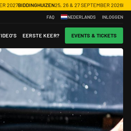
INGHUIZEN
25, 26 & 27 SEPTEMBER 2026
HAARLEMMERM
FAQ
NEDERLANDS
INLOGGEN
VIDEO'S
EERSTE KEER?
EVENTS & TICKETS