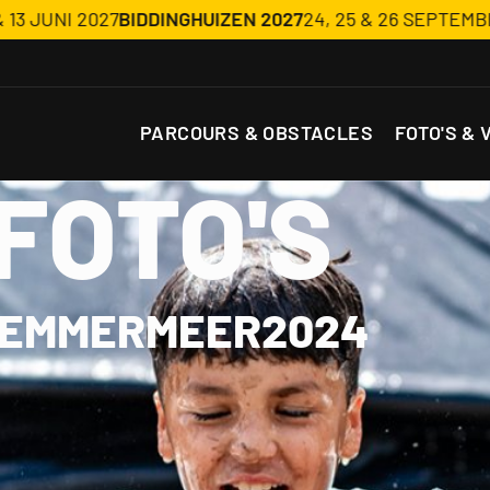
7
BIDDINGHUIZEN 2027
24, 25 & 26 SEPTEMBER 2027
BIDD
PARCOURS & OBSTACLES
FOTO'S & 
FOTO'S
EMMERMEER
2024