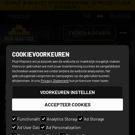
SCHRIJF JE NU IN MET VROEGBOEKKORTING. DE PRIJZEN STIJGEN
BINNENKORT!
SINDS 2012
FAQ
INLOGGEN
EVENTS & TICKETS
COOKIEVOORKEUREN
Mud Masters wil je bezoek aan de website zo makkelijk mogelijk maken.
Hiervoor gebruiken we met jouw toestemming cookies en vergelijkbare
technieken waarmee we onder andere de website analyseren, het
gebruiksgemak vergroten en campagnes op de gebruiker kunnen
afstemmen. In ons
Privacy Statement
kun je hierover meer lezen.
MUD MASTERS FAMILY 
AIRPORT WEEZE 2027
VOORKEUREN INSTELLEN
EDITION:
 ONVERGETELIJKE 
19 SEPTEMBER 2027
OBSTACLE RUNS
ACCEPTEER COOKIES
KOOP JE TICKET
Op het modderige hindernisparcours van 3 of 5 kilometer
Functionality
Analytics Storage
Ad Storage
lang draait alles om teamwork, doorzettingsvermogen en
Ad User Data
Ad Personalization
kapotgaan van het lachen. Samen met het hele gezin