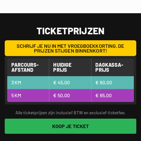
DE DAG VAN JE LEVEN
VOL MODDER, ADRENALINE, FUN EN TEAMBUILDING!
TICKETPRIJZEN
SCHRIJF JE NU IN MET VROEGBOEKKORTING. DE
PRIJZEN STIJGEN BINNENKORT!
PARCOURS­
HUIDIGE
DAGKASSA­
AFSTAND
PRIJS
PRIJS
3
KM
€ 45,00
€ 60,00
5
KM
€ 50,00
€ 65,00
Alle ticketprijzen zijn inclusief BTW en exclusief ticketfee.
KOOP JE TICKET