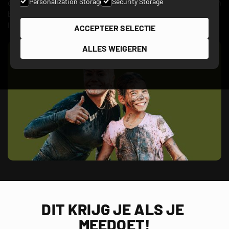
Personalization Storage
Security Storage
overwin je de spectaculairste obstacles en finish je als een
baas. The mud will wash off, but the memories will last a
lifetime!
ACCEPTEER SELECTIE
ALLES WEIGEREN
DIT KRIJG JE ALS JE 
MEEDOET!