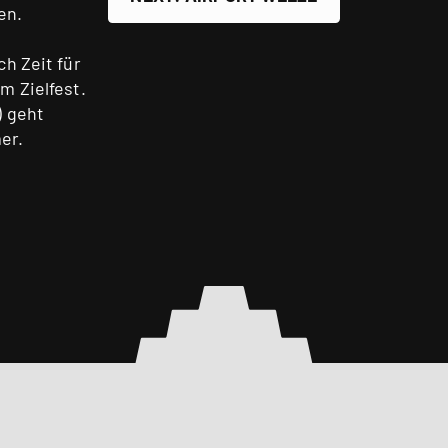
en.
h Zeit für
m Zielfest.
) geht
er.