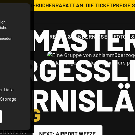
ETZT MIT FRÜHBUCHERRABATT AN. DIE TICKETPREISE 
ich
D MASTE
iche
STRECKE & HINDERNISSE
FOTOS &
hneiden
ERGESSL
DERNISL
D
er Data
 Storage
MUNG
strecke ist
NEXT: AIRPORT WEEZE