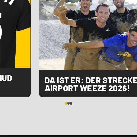
 MUD
DA IST ER: DER STREC
AIRPORT WEEZE 2026!