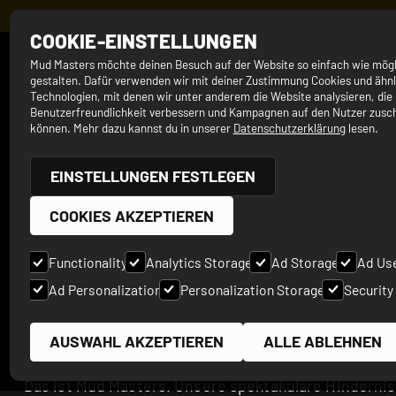
MELDE DICH J
COOKIE-EINSTELLUNGEN
SEIT 2012
Mud Masters möchte deinen Besuch auf der Website so einfach wie mögl
MU
gestalten. Dafür verwenden wir mit deiner Zustimmung Cookies und ähnl
Technologien, mit denen wir unter anderem die Website analysieren, die
Benutzerfreundlichkeit verbessern und Kampagnen auf den Nutzer zusc
können. Mehr dazu kannst du in unserer
Datenschutzerklärung
lesen.
SCHLAMM,
UNV
EINSTELLUNGEN FESTLEGEN
CHALLENGES,
COOKIES AKZEPTIEREN
HIN
TEAMWORK UN
Functionality
Analytics Storage
Ad Storage
Ad Us
Ad Personalization
Personalization Storage
Security
FESTIVALSTIM
AUSWAHL AKZEPTIEREN
ALLE ABLEHNEN
Das ist Mud Masters. Unsere spektakuläre Hindernis